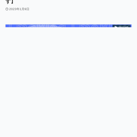
す】
2023年1月9日
簿記3級
簿記3級なめてた？原因5選と合格対策を解説【油断禁
物です】
2023年1月6日