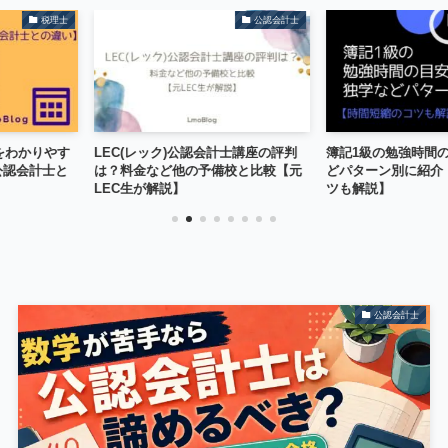
公認会計士
簿記1級
認会計士講座の評判
簿記1級の勉強時間の目安は？独学な
簿記3級のおす
予備校と比較【元
どパターン別に紹介【時間短縮のコ
の最短合格法を
ツも解説】
公認会計士